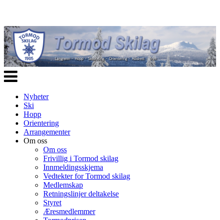
Veksle
navigasjon
Nyheter
Ski
Hopp
Orientering
Arrangementer
Om oss
Om oss
Frivillig i Tormod skilag
Innmeldingsskjema
Vedtekter for Tormod skilag
Medlemskap
Retningslinjer deltakelse
Styret
Æresmedlemmer