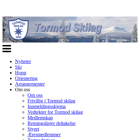
Veksle
navigasjon
Nyheter
Ski
Hopp
Orientering
Arrangementer
Om oss
Om oss
Frivillig i Tormod skilag
Innmeldingsskjema
Vedtekter for Tormod skilag
Medlemskap
Retningslinjer deltakelse
Styret
Æresmedlemmer