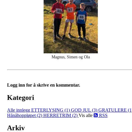
Magnus, Simen og Ola
Logg inn for å skrive en kommentar.
Kategori
Alle innlegg
ETTERLYSING (1)
GOD JUL (3)
GRATULERE (1
Hånåhoppløpet (2)
HERRETRIM (2)
Vis alle
RSS
Arkiv