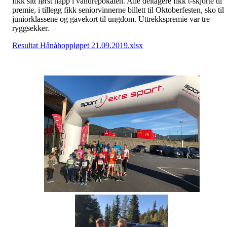
fikk sitt først napp i vandrepokalen. Alle deltagere fikk t-skjorte til
premie, i tillegg fikk seniorvinnerne billett til Oktoberfesten, sko til
juniorklassene og gavekort til ungdom. Uttrekkspremie var tre
ryggsekker.
Resultat Hånåhoppløpet 21.09.2019.xlsx