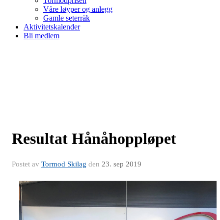
Tormodprisen
Våre løyper og anlegg
Gamle seterråk
Aktivitetskalender
Bli medlem
Resultat Hånåhoppløpet
Postet av
Tormod Skilag
den
23. sep 2019