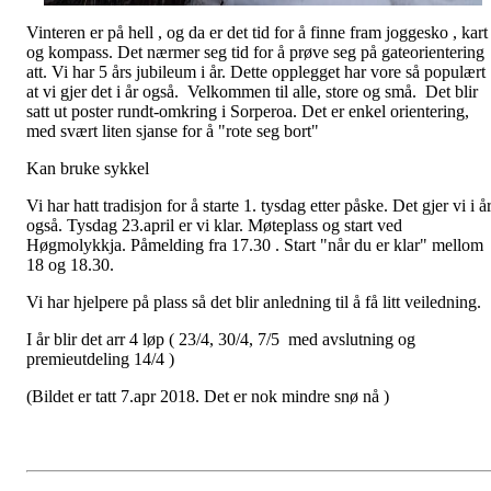
Vinteren er på hell , og da er det tid for å finne fram joggesko , kart
og kompass. Det nærmer seg tid for å prøve seg på gateorientering
att. Vi har 5 års jubileum i år. Dette opplegget har vore så populært
at vi gjer det i år også. Velkommen til alle, store og små. Det blir
satt ut poster rundt-omkring i Sorperoa. Det er enkel orientering,
med svært liten sjanse for å "rote seg bort"
Kan bruke sykkel
Vi har hatt tradisjon for å starte 1. tysdag etter påske. Det gjer vi i å
også. Tysdag 23.april er vi klar. Møteplass og start ved
Høgmolykkja. Påmelding fra 17.30 . Start "når du er klar" mellom
18 og 18.30.
Vi har hjelpere på plass så det blir anledning til å få litt veiledning.
I år blir det arr 4 løp ( 23/4, 30/4, 7/5 med avslutning og
premieutdeling 14/4 )
(Bildet er tatt 7.apr 2018. Det er nok mindre snø nå )