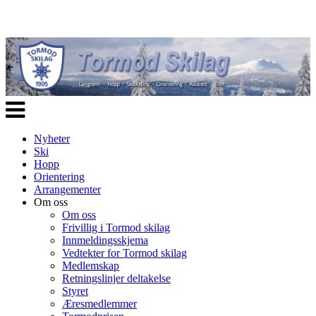
Veksle
navigasjon
Nyheter
Ski
Hopp
Orientering
Arrangementer
Om oss
Om oss
Frivillig i Tormod skilag
Innmeldingsskjema
Vedtekter for Tormod skilag
Medlemskap
Retningslinjer deltakelse
Styret
Æresmedlemmer